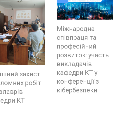
Міжнародна
співпраця та
професійний
розвиток: участь
викладачів
кафедри КТ у
ішний захист
конференції з
ломних робіт
кібербезпеки
алаврів
едри КТ