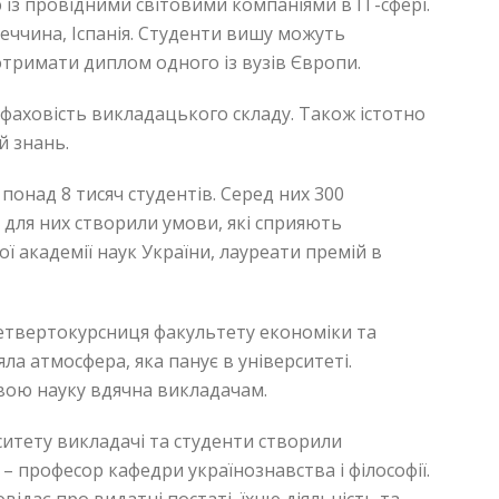
із провідними світовими компаніями в ІТ-сфері.
меччина, Іспанія. Студенти вишу можуть
отримати диплом одного із вузів Європи.
фаховість викладацького складу. Також істотно
й знань.
понад 8 тисяч студентів. Серед них 300
ді для них створили умови, які сприяють
ї академії наук України, лауреати премій в
 четвертокурсниця факультету економіки та
а атмосфера, яка панує в університеті.
свою науку вдячна викладачам.
ситету викладачі та студенти створили
 – професор кафедри українознавства і філософії.