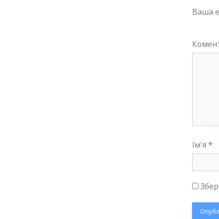
Ваша e
Комен
Ім'я
*
Збер