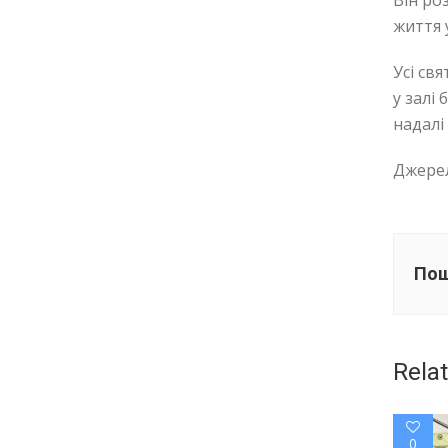
Він ро
життя 
Усі св
у залі
надалі
Джерел
Пош
Rela
0