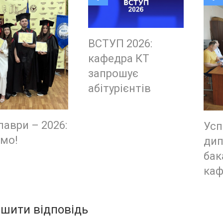
ВСТУП 2026:
кафедра КТ
запрошує
абітурієнтів
лаври – 2026:
Усп
ємо!
дип
бак
каф
шити відповідь