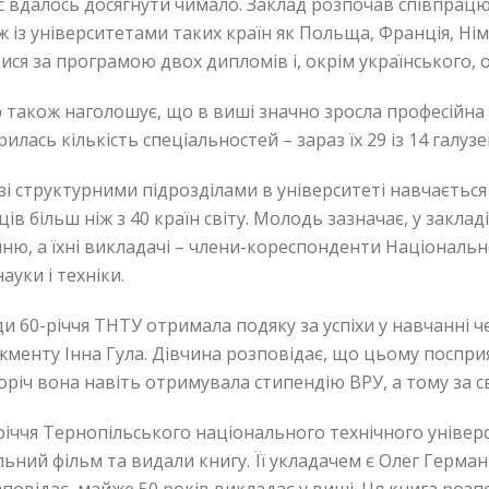
с вдалось досягнути чимало. Заклад розпочав співпрацю 
ж із університетами таких країн як Польща, Франція, Ні
ися за програмою двох дипломів і, окрім українського, 
 також наголошує, що в виші значно зросла професійна 
илась кількість спеціальностей – зараз їх 29 із 14 галузе
зі структурними підрозділами в університеті навчається 
ців більш ніж з 40 країн світу. Молодь зазначає, у закла
ню, а їхні викладачі – члени-кореспонденти Національно
науки і техніки.
ди 60-річчя ТНТУ отримала подяку за успіхи у навчанні
менту Інна Гула. Дівчина розповідає, що цьому посприял
річ вона навіть отримувала стипендію ВРУ, а тому за 
річчя Тернопільського національного технічного універ
льний фільм та видали книгу. Її укладачем є Олег Герман