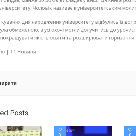
зповідає, майже 50 років викладає у виші. Ця книга розпо
університету. Чоловік називає її університетським мол
яткування дня народження університету відбулись із дот
 була обмеженою, а усі охочі могли долучитись до урочис
 покращувати якість освіти та розширювати горизонти 
о | Т1 Новини
ирити
ted Posts
0
0