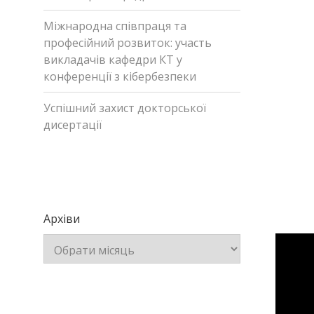
Міжнародна співпраця та
професійний розвиток: участь
викладачів кафедри КТ у
конференції з кібербезпеки
Успішний захист докторської
дисертації
Архіви
Архіви