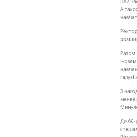
цей ча
А тако
навчат
Ректор
розшир
Разом 
інозем
навчан
галузі 
З наго
менедж
Минуло
До 60-
спеціа