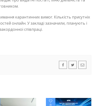
відає про видатні постаті, їхню діяльність та
итовником.
римання карантинних вимог. Кількість присутніх
тостей онлайн. У закладі зазначили, планують і
закордонної співпраці.
0