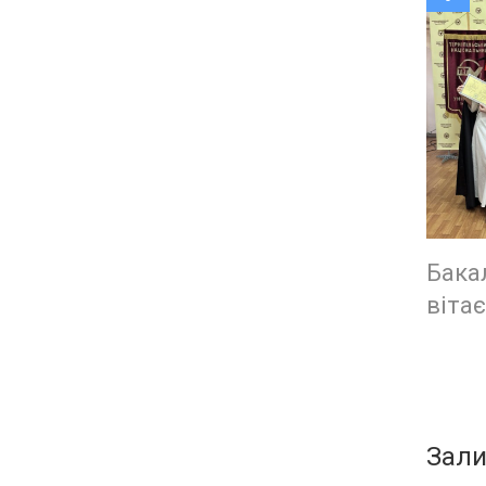
Бака
віта
Зали