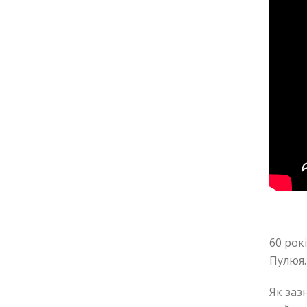
60 рок
Пулюя.
Як заз